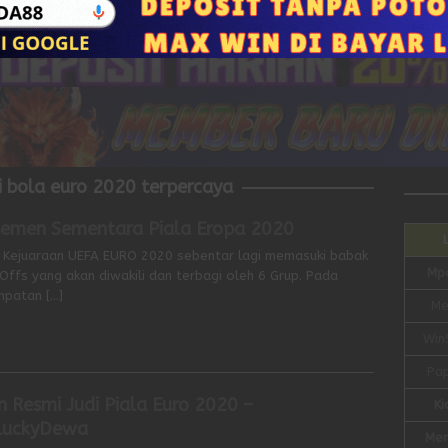
i bola euro 2020 terpercaya
semen Sementara Piala Eropa 2020
 Kejuaraan UEFA EURO 2020 sebentar lagi memasuki babak
Mp
Offs yang akan diwakili dan terbagi oleh 6 Grup. Pada
patan […]
Me
Win
Pa
 Resmi Judi Piala Euro 2020 –
Ki
uckyDewa
Me