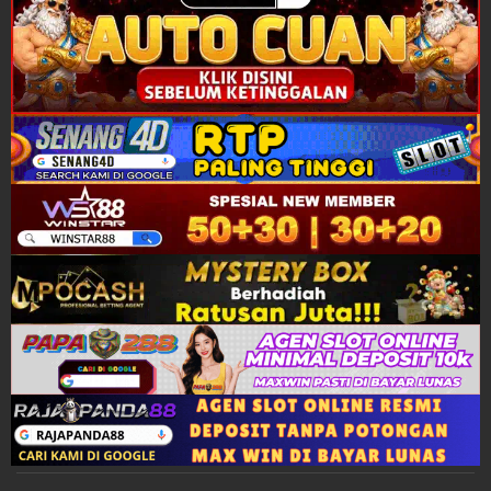
mod
Jadwal Operasional Bank Online di Indonesia
Saat ini sebagian masyarakat sudah melakukan transaksi
perbankan atau keuangan secara Online. Hal ini dikarenakan
melakukan transaksi dengan perbankan online […]