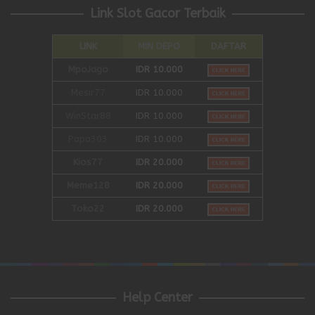
Link Slot Gacor Terbaik
LINK
MIN DEPO
DAFTAR
MpoJago
IDR 10.000
Mesir77
IDR 10.000
WinStar88
IDR 10.000
Papa303
IDR 10.000
Kios77
IDR 20.000
Meme128
IDR 20.000
Toko22
IDR 20.000
Help Center