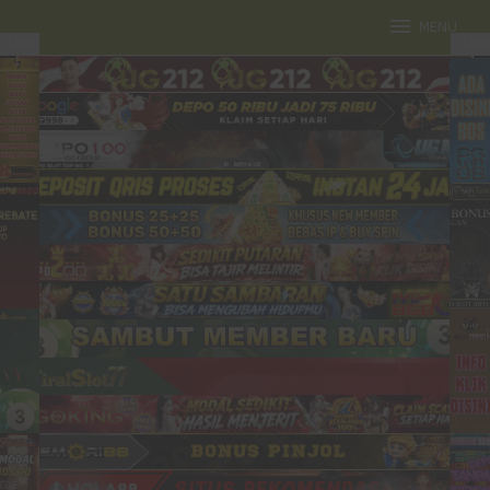
Skip
MENU
to
close
close
content