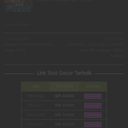
Posted in
Info
Post
Previous post
Next post
Klasemen Sementara Piala
HokiMPO – Situs Agen Judi Slot
navigation
Eropa 2020
Joker MPO Bandar Online
Terbaru
Link Slot Gacor Terbaik
LINK
MIN DEPO
DAFTAR
MpoJago
IDR 10.000
Mesir77
IDR 10.000
WinStar88
IDR 10.000
Papa303
IDR 10.000