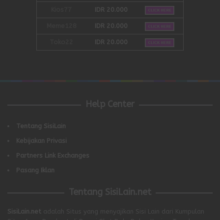
Kios77
IDR 20.000
Meme128
IDR 20.000
Toko22
IDR 20.000
Help Center
Tentang SisiLain
Kebijakan Privasi
Partners Link Exchanges
Pasang Iklan
Tentang SisiLain.net
SisiLain.net
adalah Situs yang menyajikan Sisi Lain dari Kumpulan