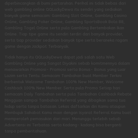
diperbincangkan di bumi pertaruhan. Perihal ini tidak bebas dari
web gambling online QQLuckyDewa itu sendiri yang sediakan
banyak game semacam: Gambling Slot Online, Gambling Casino
Online, Gambling Poker Online, Gambling SportsBook Bola 88,
Gambling Togel Online serta pula Gambling Bertembakan Ikan
Online. Tiap tipe game itu sendiri terdiri dari banyak provider,
serta tiap provider sediakan banyak tipe serta beraneka ragam
game dengan Jackpot Terbanyak.
Tidak hanya itu QQLuckyDewa dapat jadi salah satu Web
Gambling Online yang Sangat Diyakini sebab komitmennya dalam
menawarkan Promosi- Promosi serta Bonus- Bonus yang Luar
Lazim serta Tentu. Semacam Tambahan buat Member Terkini
berbentuk Welcome Tambahan 100% New Member, Welcome
Cashback 100% New Member. Serta pula Promo Setiap hari
semacam Daily Tambahan serta pula Tambahan Cashback Rebate
Mingguan sampai Tambahan Referral yang dibagikan sama tua
hidup serta tanpa batasan. Lekas daftarkan diri Kamu ataupun
Membujuk Sahabat Kamu main dengan Isyarat Referral Kamu buat
memperoleh pemasukan dari mari. Menunggu terlebih sebab
Advertensi ini Terbatas serta Kadang- kadang bisa berganti
tanpa pemberitahuan.