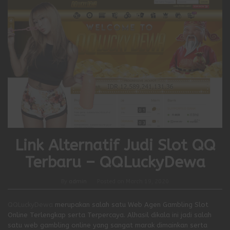
Link Alternatif Judi Slot QQ
Terbaru – QQLuckyDewa
By
admin
Posted on
March 19, 2020
QQLuckyDewa
merupakan salah satu Web Agen Gambling Slot
Online Terlengkap serta Terpercaya. Alhasil dikala ini jadi salah
satu web gambling online yang sangat marak dimainkan serta