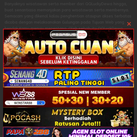
Banyaknya wisatawan serta member dari QQLuckyDewa hingga,
buat senantiasa memanjakan para wisatawan serta membernya.
Semacam yang dikenal kalau penghentian ataupun akses terbatas
dicoba dengan melaksanakan Gulungan pada Tujuan Web yang
Clo
hendak Kamu menuju menentang. Oleh sebab itu QQLuckDewa
this
senantiasa sediakan Link Pengganti yang mempermudah para
mod
member mereka buat bisa lalu mengakses web mereka. Dengan
impian para member tidak butuh bersusah lelah buat memakai
VPN ataupun mencari sendiri link yang belum pasti betul serta
terpercaya.
Link Alternatif Judi Slot QQ Terbaru
Dikala ini Kita berlaku seperti
perwakilan QQLuckDewa disini buat menginformasikan buat Link
Pengganti Gambling QQSlot Online Terkini– QQLuckyDewa bisa
diakses dengan KLIK Tombol Dibawah ini. Buat penjelasan lebih
lanjut ataupun buat memperoleh advertensi special yang lain
silakan kunjungin Website QQLuckyDewa ataupun Silakan Klik
Tombol Dibawah ini